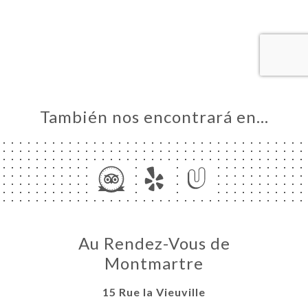
CIO
ERVA
EÑA
NÚ
ACTO
También nos encontrará en…
Au Rendez-Vous de
Montmartre
15 Rue la Vieuville