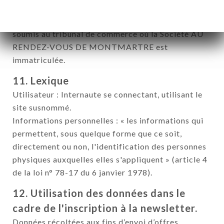
Les litiges nés avec les utilisateurs inscrits au
registre du commerce et des sociétés seront
soumis au tribunal de commerce où la Société AU
RENDEZ-VOUS DE MONTMARTRE est
immatriculée.
11. Lexique
Utilisateur : Internaute se connectant, utilisant le
site susnommé.
Informations personnelles : « les informations qui
permettent, sous quelque forme que ce soit,
directement ou non, l'identification des personnes
physiques auxquelles elles s'appliquent » (article 4
de la loi n° 78-17 du 6 janvier 1978).
12. Utilisation des données dans le
cadre de l'inscription à la newsletter.
Données récoltées aux fins d’envoi d’offres