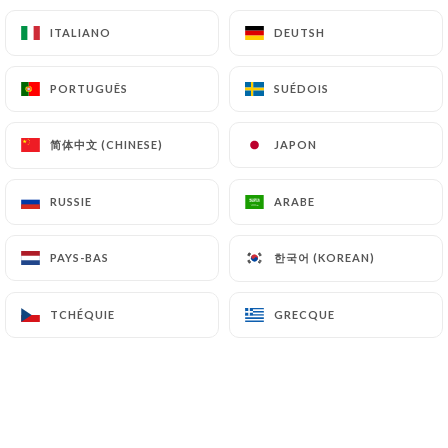
précisément avec une copie d’une pièce d’identité
(carte d’identité ou passeport).
ITALIANO
ITALIANO
DEUTSH
DEUTSH
Les demandes de suppression de Données
PORTUGUÊS
PORTUGUÊS
SUÉDOIS
SUÉDOIS
Personnelles seront soumises aux obligations qui
sont imposées à
简体中文 (CHINESE)
简体中文 (CHINESE)
JAPON
JAPON
https://aurendezvousdemontmartre.fr
par la
loi, notamment en matière de conservation ou
RUSSIE
RUSSIE
ARABE
ARABE
d’archivage des documents. Enfin, les Utilisateurs
de
https://aurendezvousdemontmartre.fr
한국어 (KOREAN)
한국어 (KOREAN)
peuvent déposer une réclamation auprès des
PAYS-BAS
PAYS-BAS
autorités de contrôle, et notamment de la CNIL
(
https://www.cnil.fr/fr/plaintes
).
TCHÉQUIE
TCHÉQUIE
GRECQUE
GRECQUE
7.4 Non-communication des données personnelles
https://aurendezvousdemontmartre.fr
s’interdit de traiter, héberger ou transférer les
Informations collectées sur ses Clients vers un